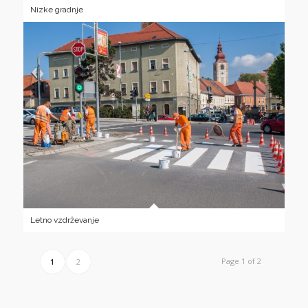
Nizke gradnje
Letno vzdrževanje
Page 1 of 2
1
2