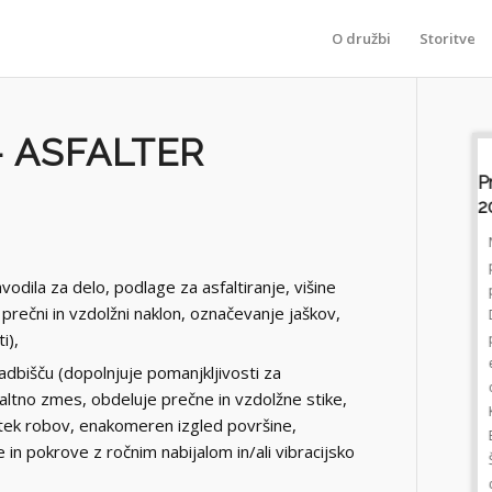
O družbi
Storitve
– ASFALTER
Prometno Poročilo, Nedelja 9.avgust
P
2026 Ob 11:25
2
NesrečeNa dolenjski avtocesti je zaprt vozni
pas med obema priključkoma za Grosuplje
odila za delo, podlage za asfaltiranje, višine
proti Ljubljani, nastaja zastoj. Na cesti
prečni in vzdolžni naklon, označevanje jaškov,
Dragonja - Šmarje - Koper je pri Grintovcu
i),
promet urejen izmenično
enosmerno.ZastojiNa primorski avtocesti je
adbišču (dopolnjuje pomanjkljivosti za
občasno med Ljubljano in Vrhniko proti
sfaltno zmes, obdeluje prečne in vzdolžne stike,
Kopru zgoščen promet. Na cestah:- Lesce -
otek robov, enakomeren izgled površine,
Bled,- Izola - Strunjan,- Sečovlje - Strunjan,-
 in pokrove z ročnim nabijalom in/ali vibracijsko
Šmarje - Dragonja v obe smeri.Delo na
cestiCesta Ravne - Dravograd bo zaprta med