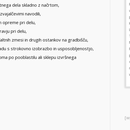
Ravnami in Dobrijami do nedelje, do 19.
astnega dela skladno z načrtom,
ure.Na štajerski avtocesti bodo v nedeljo
zvajalčevimi navodili,
predvidoma po 21. uri zaprli izvoz Slovenske
n opreme pri delu,
Konjice iz smeri Ljubljane proti Mariboru.V
Ljubljani bo do nedelje do 20. ure zaprta
avju pri delu,
Tacenska centa od Plemljeve ulice do
altnih zmesi in drugih ostankov na gradbišču,
Miheličeve ceste.Zapore cest po Sloveniji:
adu s strokovno izobrazbo in usposobljenostjo,
Prometna napoved - KLIKTovorni
prometDanes med 8. in 22. uro velja
ma po pooblastilu ali sklepu izvršnega
omejitev prometa tovornih vozil, katerih
največja dovoljena masa presega 7,5 t. Vir:
www.promet.si
[w