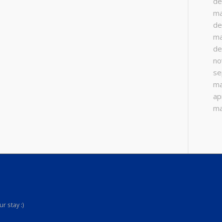
de
ma
de
ma
de
no
se
ma
ap
ma
r stay :)