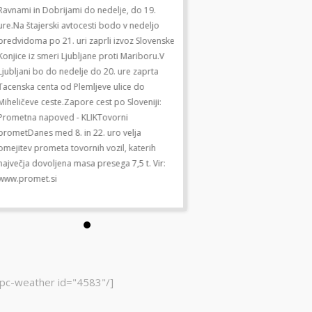
Ravnami in Dobrijami do nedelje, do 19.
Ravnami in Dobrijami do nedelj
ure.Na štajerski avtocesti bodo v nedeljo
ure.Na štajerski avtocesti bod
predvidoma po 21. uri zaprli izvoz Slovenske
predvidoma po 21. uri zaprli i
Konjice iz smeri Ljubljane proti Mariboru.V
Konjice iz smeri Ljubljane prot
Ljubljani bo do nedelje do 20. ure zaprta
Ljubljani bo do nedelje do 20. 
Tacenska centa od Plemljeve ulice do
Tacenska centa od Plemljeve u
Miheličeve ceste.Zapore cest po Sloveniji:
Miheličeve ceste.Zapore cest po
Prometna napoved - KLIKTovorni
Prometna napoved - KLIKTovor
prometDanes med 8. in 22. uro velja
prometDanes med 8. in 22. uro
omejitev prometa tovornih vozil, katerih
omejitev prometa tovornih vozi
največja dovoljena masa presega 7,5 t. Vir:
največja dovoljena masa presega
www.promet.si
www.promet.si
pc-weather id="4583"/]