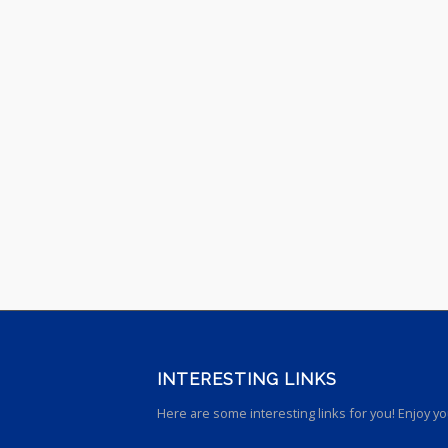
INTERESTING LINKS
Here are some interesting links for you! Enjoy you