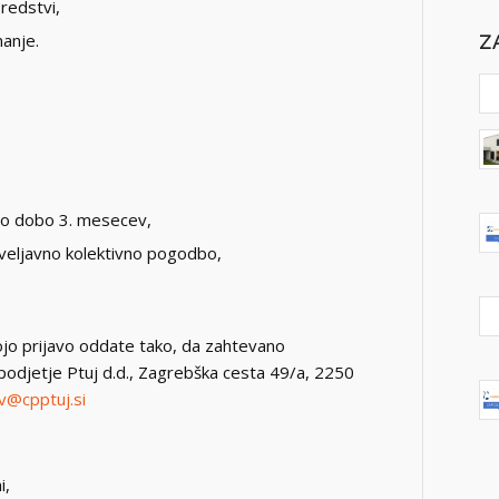
redstvi,
anje.
Z
no dobo 3. mesecev,
 veljavno kolektivno pogodbo,
vojo prijavo oddate tako, da zahtevano
podjetje Ptuj d.d., Zagrebška cesta 49/a, 2250
v@cpptuj.si
i,