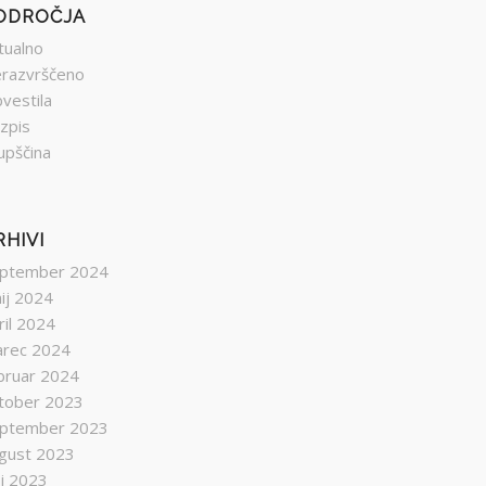
ODROČJA
tualno
razvrščeno
vestila
zpis
upščina
RHIVI
ptember 2024
nij 2024
ril 2024
rec 2024
bruar 2024
tober 2023
ptember 2023
gust 2023
lij 2023