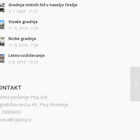
Gradnja vrstnih hiš v naselju Orešje
3. 7. 2024 - 11:57
Visoke gradnje
11. 8. 2016 - 7:26
Nizke gradnje
11. 8. 2016 - 7:24
Letno vzdrževanje
9. 8. 2016 - 13:33
ONTAKT
stna podjetje Ptuj d.d.
grebška cesta 49, Ptuj Slovenija
 7880800
rava@cpptuj.si