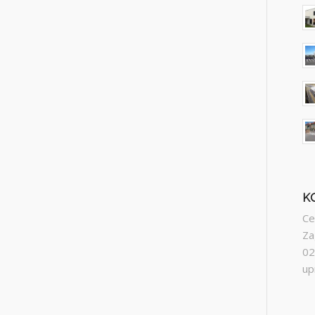
K
Ce
Za
02
up