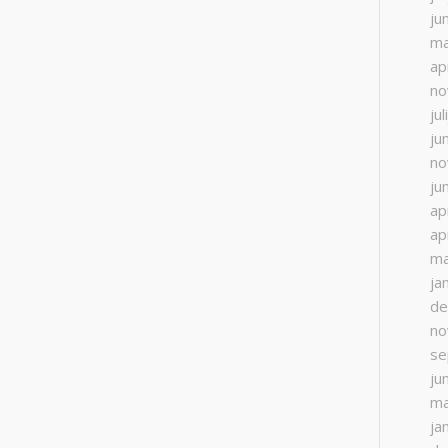
ju
ma
ap
no
ju
ju
no
ju
ap
ap
ma
ja
de
no
se
ju
ma
ja