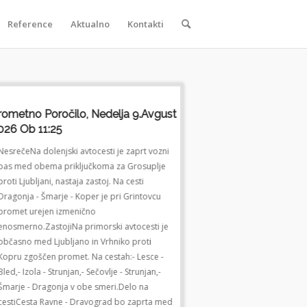
Reference
Aktualno
Kontakti
rometno Poročilo, Nedelja 9.avgust
Prometno Poročilo, Nede
026 Ob 11:25
2026 Ob 11:25
NesrečeNa dolenjski avtocesti je zaprt vozni
NesrečeNa dolenjski avtocesti 
pas med obema priključkoma za Grosuplje
pas med obema priključkoma 
proti Ljubljani, nastaja zastoj. Na cesti
proti Ljubljani, nastaja zastoj. 
Dragonja - Šmarje - Koper je pri Grintovcu
Dragonja - Šmarje - Koper je p
promet urejen izmenično
promet urejen izmenično
enosmerno.ZastojiNa primorski avtocesti je
enosmerno.ZastojiNa primorski
občasno med Ljubljano in Vrhniko proti
občasno med Ljubljano in Vrhn
Kopru zgoščen promet. Na cestah:- Lesce -
Kopru zgoščen promet. Na cest
Bled,- Izola - Strunjan,- Sečovlje - Strunjan,-
Bled,- Izola - Strunjan,- Sečovlje
Šmarje - Dragonja v obe smeri.Delo na
Šmarje - Dragonja v obe smeri
cestiCesta Ravne - Dravograd bo zaprta med
cestiCesta Ravne - Dravograd