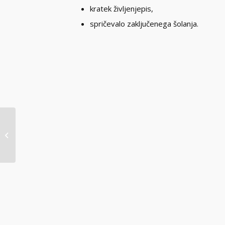
kratek življenjepis,
spričevalo zaključenega šolanja.
Razpis ŠTIPENDIJE
2023/2024