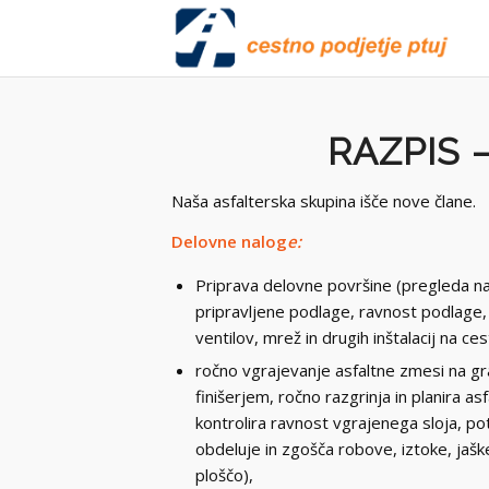
RAZPIS 
Naša asfalterska skupina išče nove člane.
Delovne nalog
e:
Priprava delovne površine (pregleda nav
pripravljene podlage, ravnost podlage, 
ventilov, mrež in drugih inštalacij na cest
ročno vgrajevanje asfaltne zmesi na gr
finišerjem, ročno razgrinja in planira a
kontrolira ravnost vgrajenega sloja, p
obdeluje in zgošča robove, iztoke, jaške
ploščo),