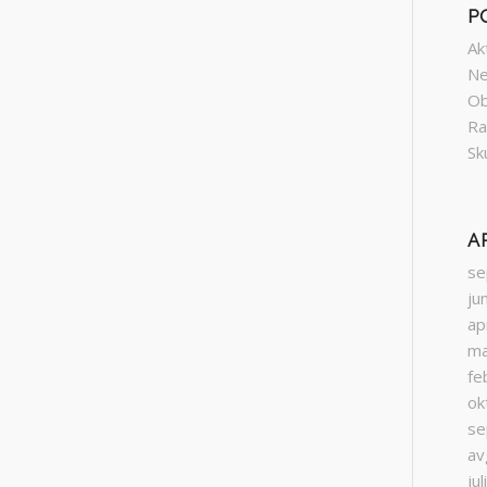
P
Ak
Ne
Ob
Ra
Sk
A
se
ju
ap
ma
fe
ok
se
av
ju