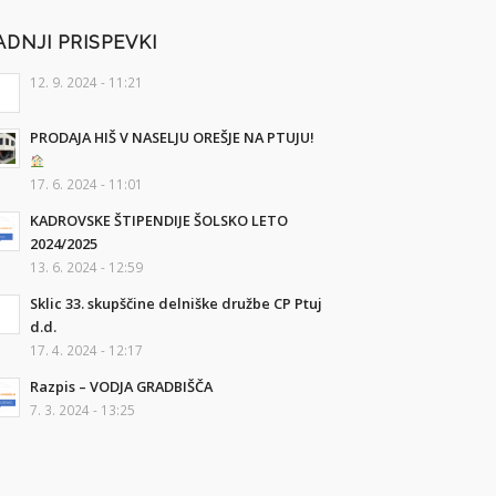
ADNJI PRISPEVKI
12. 9. 2024 - 11:21
PRODAJA HIŠ V NASELJU OREŠJE NA PTUJU!
17. 6. 2024 - 11:01
KADROVSKE ŠTIPENDIJE ŠOLSKO LETO
2024/2025
13. 6. 2024 - 12:59
Sklic 33. skupščine delniške družbe CP Ptuj
d.d.
17. 4. 2024 - 12:17
Razpis – VODJA GRADBIŠČA
7. 3. 2024 - 13:25