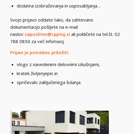
dodatna izobraževanja in usposabljanja…
Svojo prijavo oddate tako, da zahtevano
dokumentacijo pošljete na e-mail
naslov
zaposlitev@cpptuj.si
ali pokličete na tel.št. 02
788 0850 za več infomacij.
Prijavi je potrebno priložiti:
vlogo z navedenimi delovnimi izkušnjami,
kratek življenjepis in
spričevalo zaključenega šolanja.