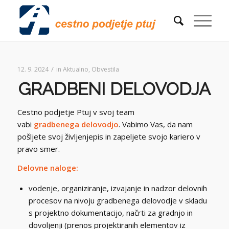
/
12. 9. 2024
in
Aktualno
,
Obvestila
GRADBENI DELOVODJA
Cestno podjetje Ptuj v svoj team
vabi
gradbenega
delovodjo
. Vabimo Vas, da nam
pošljete svoj življenjepis in zapeljete svojo kariero v
pravo smer.
Delovne naloge:
vodenje, organiziranje, izvajanje in nadzor delovnih
procesov na nivoju gradbenega delovodje v skladu
s projektno dokumentacijo, načrti za gradnjo in
dovoljenji (prenos projektiranih elementov iz