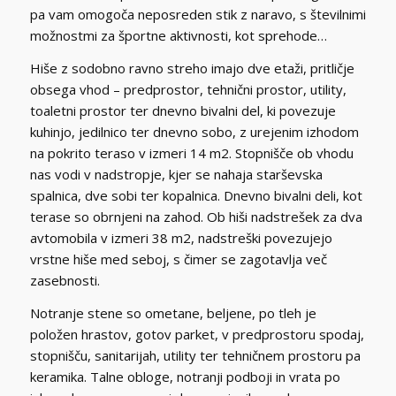
pa vam omogoča neposreden stik z naravo, s številnimi
možnostmi za športne aktivnosti, kot sprehode…
Hiše z sodobno ravno streho imajo dve etaži, pritličje
obsega vhod – predprostor, tehnični prostor, utility,
toaletni prostor ter dnevno bivalni del, ki povezuje
kuhinjo, jedilnico ter dnevno sobo, z urejenim izhodom
na pokrito teraso v izmeri 14 m2. Stopnišče ob vhodu
nas vodi v nadstropje, kjer se nahaja starševska
spalnica, dve sobi ter kopalnica. Dnevno bivalni deli, kot
terase so obrnjeni na zahod. Ob hiši nadstrešek za dva
avtomobila v izmeri 38 m2, nadstreški povezujejo
vrstne hiše med seboj, s čimer se zagotavlja več
zasebnosti.
Notranje stene so ometane, beljene, po tleh je
položen hrastov, gotov parket, v predprostoru spodaj,
stopnišču, sanitarijah, utility ter tehničnem prostoru pa
keramika. Talne obloge, notranji podboji in vrata po