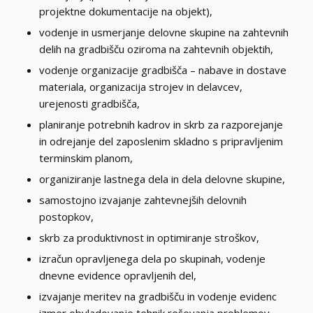
projektne dokumentacije na objekt),
vodenje in usmerjanje delovne skupine na zahtevnih
delih na gradbišču oziroma na zahtevnih objektih,
vodenje organizacije gradbišča – nabave in dostave
materiala, organizacija strojev in delavcev,
urejenosti gradbišča,
planiranje potrebnih kadrov in skrb za razporejanje
in odrejanje del zaposlenim skladno s pripravljenim
terminskim planom,
organiziranje lastnega dela in dela delovne skupine,
samostojno izvajanje zahtevnejših delovnih
postopkov,
skrb za produktivnost in optimiranje stroškov,
izračun opravljenega dela po skupinah, vodenje
dnevne evidence opravljenih del,
izvajanje meritev na gradbišču in vodenje evidenc
izmer obvladovanje tehnik reševanja problemov,