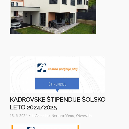
KADROVSKE ŠTIPENDIJE ŠOLSKO
LETO 2024/2025
/
13. 6. 2024
in
Aktualno
,
Nerazvrščeno
,
Obvestila