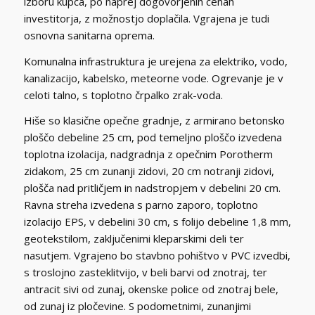
izboru kupca, po naprej dogovorjenih cenah
investitorja, z možnostjo doplačila. Vgrajena je tudi
osnovna sanitarna oprema.
Komunalna infrastruktura je urejena za elektriko, vodo,
kanalizacijo, kabelsko, meteorne vode. Ogrevanje je v
celoti talno, s toplotno črpalko zrak-voda.
Hiše so klasične opečne gradnje, z armirano betonsko
ploščo debeline 25 cm, pod temeljno ploščo izvedena
toplotna izolacija, nadgradnja z opečnim Porotherm
zidakom, 25 cm zunanji zidovi, 20 cm notranji zidovi,
plošča nad pritličjem in nadstropjem v debelini 20 cm.
Ravna streha izvedena s parno zaporo, toplotno
izolacijo EPS, v debelini 30 cm, s folijo debeline 1,8 mm,
geotekstilom, zaključenimi kleparskimi deli ter
nasutjem. Vgrajeno bo stavbno pohištvo v PVC izvedbi,
s troslojno zasteklitvijo, v beli barvi od znotraj, ter
antracit sivi od zunaj, okenske police od znotraj bele,
od zunaj iz pločevine. S podometnimi, zunanjimi