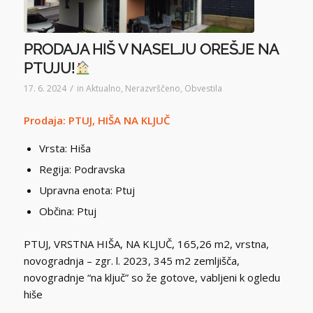
PRODAJA HIŠ V NASELJU OREŠJE NA
PTUJU!
/
17. 6. 2024
in
Aktualno
,
Nerazvrščeno
,
Obvestila
Prodaja: PTUJ, HIŠA NA KLJUČ
Vrsta: Hiša
Regija: Podravska
Upravna enota: Ptuj
Občina: Ptuj
PTUJ, VRSTNA HIŠA, NA KLJUČ, 165,26 m2, vrstna,
novogradnja – zgr. l. 2023, 345 m2 zemljišča,
novogradnje “na ključ” so že gotove, vabljeni k ogledu
hiše