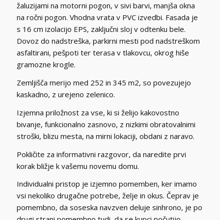
žaluzijami na motorni pogon, v sivi barvi, manjša okna
na ročni pogon. Vhodna vrata v PVC izvedbi. Fasada je
s 16 cm izolacijo EPS, zaključni sloj v odtenku bele.
Dovoz do nadstreška, parkirni mesti pod nadstreškom
asfaltirani, pešpoti ter terasa v tlakovcu, okrog hiše
gramozne krogle.
Zemljišča merijo med 252 in 345 m2, so povezujejo
kaskadno, z urejeno zelenico.
Izjemna priložnost za vse, ki si želijo kakovostno
bivanje, funkcionalno zasnovo, z nizkimi obratovalnimi
stroški, blizu mesta, na mirni lokaciji, obdani z naravo.
Pokličite za informativni razgovor, da naredite prvi
korak bližje k vašemu novemu domu.
Individualni pristop je izjemno pomemben, ker imamo
vsi nekoliko drugačne potrebe, želje in okus. Čeprav je
pomembno, da soseska navzven deluje sinhrono, je po
drugi strani pomembno tudi, da se kupci počutijo