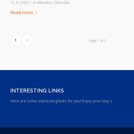
/
15. 6. 2023
in
Aktualno
,
Obvestila
Read more
1
2
Page 1 of 2
INTERESTING LINKS
Here are some interesting links for you! Enjoy your stay :)