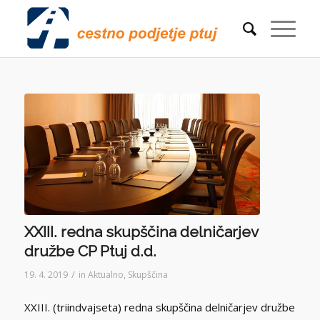
XXIII. redna skupščina delničarjev
družbe CP Ptuj d.d.
/
19. 4. 2019
in
Aktualno
,
Skupščina
XXIII. (triindvajseta) redna skupščina delničarjev družbe