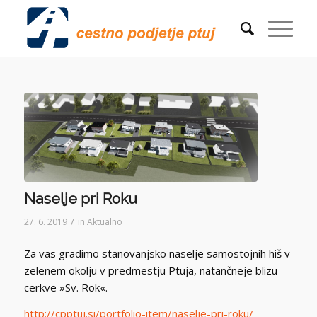
Naselje pri Roku
/
27. 6. 2019
in
Aktualno
Za vas gradimo stanovanjsko naselje samostojnih hiš v
zelenem okolju v predmestju Ptuja, natančneje blizu
cerkve »Sv. Rok«.
http://cpptuj.si/portfolio-item/naselje-pri-roku/