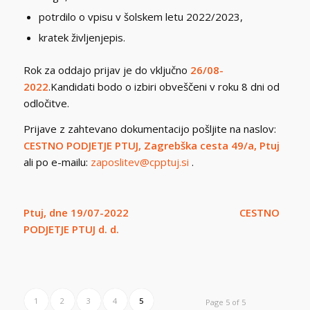
potrdilo o vpisu v šolskem letu 2022/2023,
kratek življenjepis.
Rok za oddajo prijav je do vključno
26/08-
2022
.Kandidati bodo o izbiri obveščeni v roku 8 dni od
odločitve.
Prijave z zahtevano dokumentacijo pošljite na naslov:
CESTNO PODJETJE PTUJ, Zagrebška cesta 49/a, Ptuj
ali po e-mailu:
zaposlitev@cpptuj.si
.
Ptuj, dne 19/07-2022 CESTNO
PODJETJE PTUJ d. d.
1
2
3
4
5
Page 5 of 5