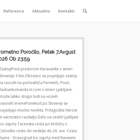
Reference
Aktualno
Kontakti
rometno Poročilo, Petek 7.avgust
Prometno Poročilo, Pete
026 Ob 23:59
2026 Ob 23:59
ZastojiPred predorom Karavanke v smeri
ZastojiPred predorom Karavan
Slovenije 3 km.Občasno se pojavljajo zastoji
Slovenije 3 km.Občasno se poja
na izvozih na počivališča Fernetiči, Povir,
na izvozih na počivališča Ferneti
Ravbarkomanda in Lom v smeri Ljubljane.
Ravbarkomanda in Lom v smeri
Vozila lahko stojijo tudi na voznih
Vozila lahko stojijo tudi na voz
pasovih.VremePonekod po Sloveniji se
pasovih.VremePonekod po Slov
pojavljajo močne nevihte. Prilagodite hitrost
pojavljajo močne nevihte. Prila
in varnostno razdaljo.Delo na cestiV Ljubljani
in varnostno razdaljo.Delo na c
bo zaprta Tacenska cesta pri križišču s
bo zaprta Tacenska cesta pri kr
Celovško cesto do nedelje do 20. ure. Cesta
Celovško cesto do nedelje do 2
Ravne - Dravograd bo zaprta med Ravnami
Ravne - Dravograd bo zaprta