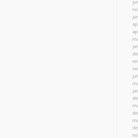
ju
no
ju
ap
ap
ma
ja
de
no
se
ju
ma
ja
de
ma
de
ma
de
no