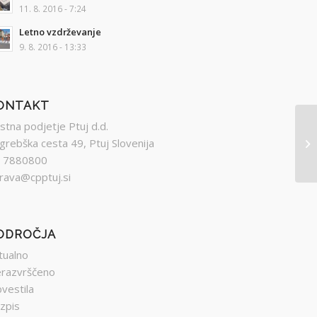
11. 8. 2016 - 7:24
Letno vzdrževanje
9. 8. 2016 - 13:33
ONTAKT
stna podjetje Ptuj d.d.
grebška cesta 49, Ptuj Slovenija
Kr
 7880800
rava@cpptuj.si
ODROČJA
tualno
razvrščeno
vestila
zpis