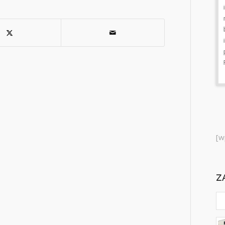
in Dobrijami od sobote od 7. ure, do
nedelje, do 19. ure.Na štajerski avtocesti
bodo v nedeljo predvidoma po 21. uri zaprli
izvoz Slovenske Konjice iz smeri Ljubljane
proti Mariboru.Zapore cest po Sloveniji:
Prometna napoved - KLIK Vir: www.promet.si
[w
Z