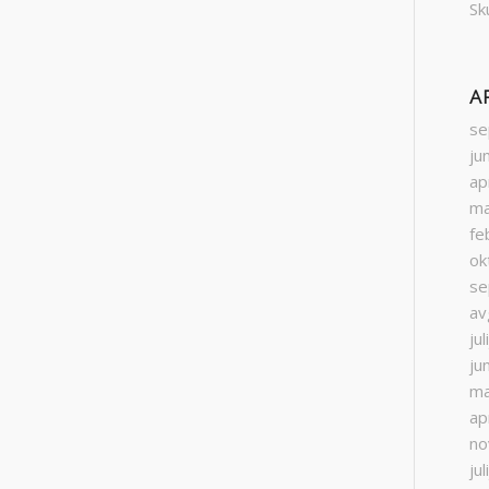
Sk
A
se
ju
ap
ma
fe
ok
se
av
ju
ju
ma
ap
no
ju