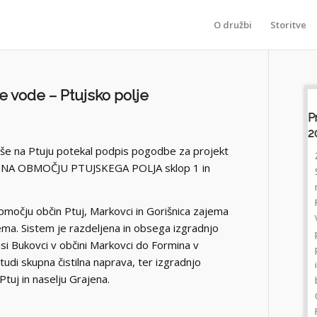
O družbi
Storitve
 vode – Ptujsko polje
Prometno Poročilo, Petek 7.avgust
P
2026 Ob 23:59
2
iše na Ptuju potekal podpis pogodbe za projekt
ZastojiPred predorom Karavanke v smeri
NA OBMOČJU PTUJSKEGA POLJA sklop 1 in
Slovenije 3 km.Občasno se pojavljajo zastoji
na izvozih na počivališča Fernetiči, Povir,
Ravbarkomanda in Lom v smeri Ljubljane.
območju občin Ptuj, Markovci in Gorišnica zajema
Vozila lahko stojijo tudi na voznih
ema. Sistem je razdeljena in obsega izgradnjo
pasovih.VremePonekod po Sloveniji se
asi Bukovci v občini Markovci do Formina v
pojavljajo močne nevihte. Prilagodite hitrost
tudi skupna čistilna naprava, ter izgradnjo
in varnostno razdaljo.Delo na cestiV Ljubljani
Ptuj in naselju Grajena.
bo zaprta Tacenska cesta pri križišču s
Celovško cesto do nedelje do 20. ure. Cesta
Ravne - Dravograd bo zaprta med Ravnami