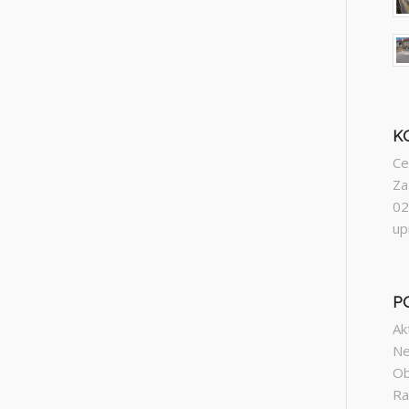
K
Ce
Za
02
up
P
Ak
Ne
Ob
Ra