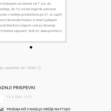
in Dobrijami od sobote od 7. ure, do
in Dobrijami od sobote od 7. u
nedelje, do 19. ure.Na štajerski avtocesti
nedelje, do 19. ure.Na štajerski
bodo v nedeljo predvidoma po 21. uri zaprli
bodo v nedeljo predvidoma po 
izvoz Slovenske Konjice iz smeri Ljubljane
izvoz Slovenske Konjice iz smer
proti Mariboru.Zapore cest po Sloveniji:
proti Mariboru.Zapore cest po 
Prometna napoved - KLIK Vir: www.promet.si
Prometna napoved - KLIK Vir: 
pc-weather id="4583"/]
ADNJI PRISPEVKI
12. 9. 2024 - 11:21
PRODAJA HIŠ V NASELJU OREŠJE NA PTUJU!