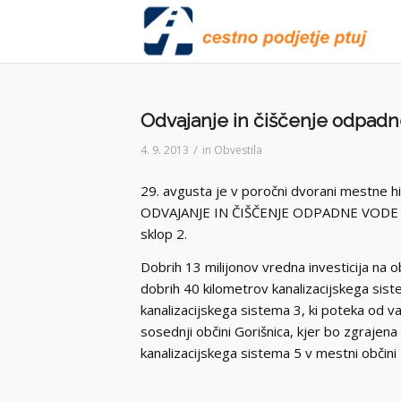
Odvajanje in čiščenje odpadne
/
4. 9. 2013
in
Obvestila
29. avgusta je v poročni dvorani mestne h
ODVAJANJE IN ČIŠČENJE ODPADNE VODE 
sklop 2.
Dobrih 13 milijonov vredna investicija na 
dobrih 40 kilometrov kanalizacijskega sist
kanalizacijskega sistema 3, ki poteka od v
sosednji občini Gorišnica, kjer bo zgrajena 
kanalizacijskega sistema 5 v mestni občini 