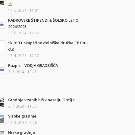
17. 6. 2024 - 11:01
KADROVSKE ŠTIPENDIJE ŠOLSKO LETO
2024/2025
13. 6. 2024 - 12:59
Sklic 33. skupščine delniške družbe CP Ptuj
d.d.
17. 4. 2024 - 12:17
Razpis – VODJA GRADBIŠČA
7. 3. 2024 - 13:25
Gradnja vrstnih hiš v naselju Orešje
3. 7. 2024 - 11:57
Visoke gradnje
11. 8. 2016 - 7:26
Nizke gradnje