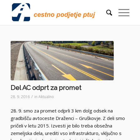
Del AC odprt za promet
/
28. 9. 2016
in
Aktualno
28. 9. smo za promet odprli 3 km dolg odsek na
gradbišču avtoceste Draženci – Gruškovje. Z deli smo
pričeli v letu 2015. Izvesti je bilo treba obsežna
zemeljska dela, urediti vso infrastrukturo, vključno s