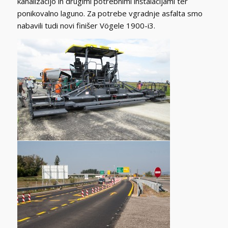
kanalizacijo in drugimi potrebnimi inštalacijami ter
ponikovalno laguno. Za potrebe vgradnje asfalta smo
nabavili tudi novi finišer Vögele 1900-i3.