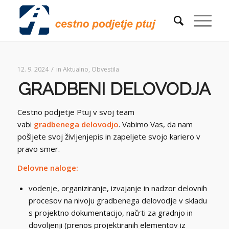
/
12. 9. 2024
in
Aktualno
,
Obvestila
GRADBENI DELOVODJA
Cestno podjetje Ptuj v svoj team
vabi
gradbenega
delovodjo
. Vabimo Vas, da nam
pošljete svoj življenjepis in zapeljete svojo kariero v
pravo smer.
Delovne naloge:
vodenje, organiziranje, izvajanje in nadzor delovnih
procesov na nivoju gradbenega delovodje v skladu
s projektno dokumentacijo, načrti za gradnjo in
dovoljenji (prenos projektiranih elementov iz