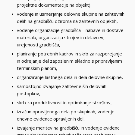
projektne dokumentacije na objekt),
vodenje in usmerjanje delovne skupine na zahtevnih
delih na gradbišču oziroma na zahtevnih objektih,
vodenje organizacije gradbišča – nabave in dostave
materiala, organizacija strojev in delavcev,
urejenosti gradbišča,
planiranje potrebnih kadrov in skrb za razporejanje
in odrejanje del zaposlenim skladno s pripravljenim
terminskim planom,
organiziranje lastnega dela in dela delovne skupine,
samostojno izvajanje zahtevnejših delovnih
postopkov,
skrb za produktivnost in optimiranje stroškov,
izračun opravljenega dela po skupinah, vodenje
dnevne evidence opravljenih del,
izvajanje meritev na gradbišču in vodenje evidenc
izmer obvladovanje tehnik reševanja problemov,