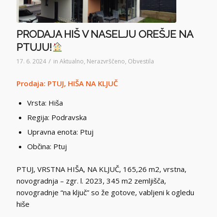
PRODAJA HIŠ V NASELJU OREŠJE NA
PTUJU!
/
17. 6. 2024
in
Aktualno
,
Nerazvrščeno
,
Obvestila
Prodaja: PTUJ, HIŠA NA KLJUČ
Vrsta: Hiša
Regija: Podravska
Upravna enota: Ptuj
Občina: Ptuj
PTUJ, VRSTNA HIŠA, NA KLJUČ, 165,26 m2, vrstna,
novogradnja – zgr. l. 2023, 345 m2 zemljišča,
novogradnje “na ključ” so že gotove, vabljeni k ogledu
hiše