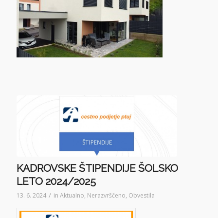
KADROVSKE ŠTIPENDIJE ŠOLSKO
LETO 2024/2025
/
13. 6. 2024
in
Aktualno
,
Nerazvrščeno
,
Obvestila