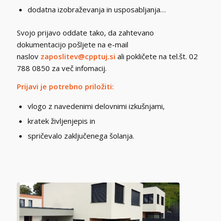
dodatna izobraževanja in usposabljanja…
Svojo prijavo oddate tako, da zahtevano
dokumentacijo pošljete na e-mail
naslov
zaposlitev@cpptuj.si
ali pokličete na tel.št. 02
788 0850 za več infomacij.
Prijavi je potrebno priložiti:
vlogo z navedenimi delovnimi izkušnjami,
kratek življenjepis in
spričevalo zaključenega šolanja.