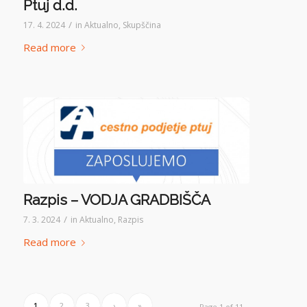
Ptuj d.d.
/
17. 4. 2024
in
Aktualno
,
Skupščina
Read more
Razpis – VODJA GRADBIŠČA
/
7. 3. 2024
in
Aktualno
,
Razpis
Read more
1
2
3
›
»
Page 1 of 11