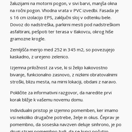
žaluzijami na motorni pogon, v sivi barvi, manjša okna
na ročni pogon. Vhodna vrata v PVC izvedbi. Fasada je
s 16 cm izolacijo EPS, zaključni sloj v odtenku bele.
Dovoz do nadstreška, parkirni mesti pod nadstreškom
asfaltirani, pešpoti ter terasa v tlakovcu, okrog hiše
gramozne krogle.
Zemljišča merijo med 252 in 345 m2, so povezujejo
kaskadno, z urejeno zelenico.
Izjemna priložnost za vse, ki si želijo kakovostno
bivanje, funkcionalno zasnovo, z nizkimi obratovalnimi
stroški, blizu mesta, na mirni lokaciji, obdani z naravo.
Pokličite za informativni razgovor, da naredite prvi
korak bližje k vašemu novemu domu.
Individualni pristop je izjemno pomemben, ker imamo
vsi nekoliko drugačne potrebe, želje in okus. Čeprav je
pomembno, da soseska navzven deluje sinhrono, je po
drugi strani pomembno tudi, da se kupci počutijo