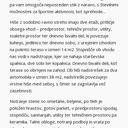
pa vam omogoča neposreden stik z naravo, s številnimi
možnostmi za športne aktivnosti, kot sprehode…
Hiše z sodobno ravno streho imajo dve etaži, pritličje
obsega vhod – predprostor, tehnični prostor, utility,
toaletni prostor ter dnevno bivalni del, ki povezuje
kuhinjo, jedilnico ter dnevno sobo, z urejenim izhodom
na pokrito teraso v izmeri 14 m2. Stopnišče ob vhodu
nas vodi v nadstropje, kjer se nahaja starševska
spalnica, dve sobi ter kopalnica. Dnevno bivalni deli, kot
terase so obrnjeni na zahod. Ob hiši nadstrešek za dva
avtomobila v izmeri 38 m2, nadstreški povezujejo
vrstne hiše med seboj, s čimer se zagotavlja več
zasebnosti.
Notranje stene so ometane, beljene, po tleh je
položen hrastov, gotov parket, v predprostoru spodaj,
stopnišču, sanitarijah, utility ter tehničnem prostoru pa
keramika. Talne obloge, notranji podboji in vrata po