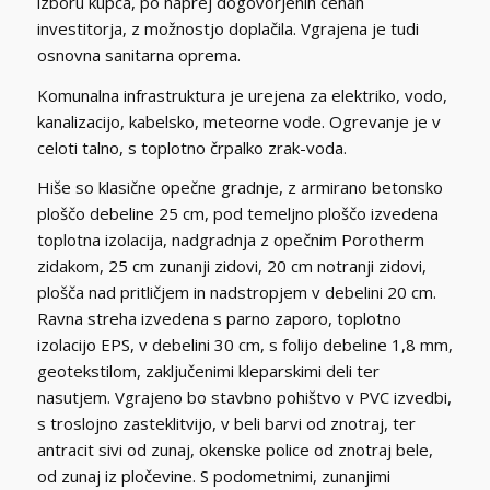
izboru kupca, po naprej dogovorjenih cenah
investitorja, z možnostjo doplačila. Vgrajena je tudi
osnovna sanitarna oprema.
Komunalna infrastruktura je urejena za elektriko, vodo,
kanalizacijo, kabelsko, meteorne vode. Ogrevanje je v
celoti talno, s toplotno črpalko zrak-voda.
Hiše so klasične opečne gradnje, z armirano betonsko
ploščo debeline 25 cm, pod temeljno ploščo izvedena
toplotna izolacija, nadgradnja z opečnim Porotherm
zidakom, 25 cm zunanji zidovi, 20 cm notranji zidovi,
plošča nad pritličjem in nadstropjem v debelini 20 cm.
Ravna streha izvedena s parno zaporo, toplotno
izolacijo EPS, v debelini 30 cm, s folijo debeline 1,8 mm,
geotekstilom, zaključenimi kleparskimi deli ter
nasutjem. Vgrajeno bo stavbno pohištvo v PVC izvedbi,
s troslojno zasteklitvijo, v beli barvi od znotraj, ter
antracit sivi od zunaj, okenske police od znotraj bele,
od zunaj iz pločevine. S podometnimi, zunanjimi