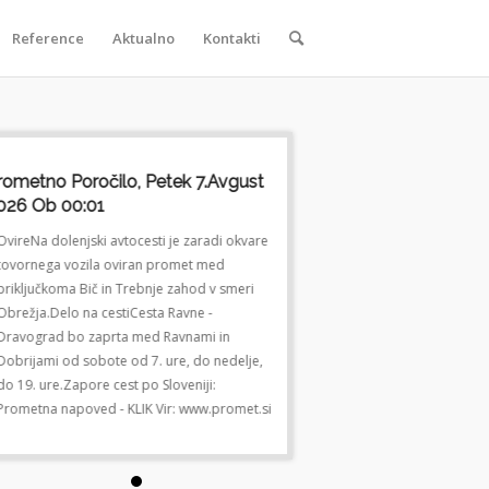
Reference
Aktualno
Kontakti
rometno Poročilo, Petek 7.avgust
Prometno Poročilo, Pete
026 Ob 00:01
2026 Ob 00:01
OvireNa dolenjski avtocesti je zaradi okvare
OvireNa dolenjski avtocesti je
tovornega vozila oviran promet med
tovornega vozila oviran prom
priključkoma Bič in Trebnje zahod v smeri
priključkoma Bič in Trebnje za
Obrežja.Delo na cestiCesta Ravne -
Obrežja.Delo na cestiCesta Rav
Dravograd bo zaprta med Ravnami in
Dravograd bo zaprta med Rav
Dobrijami od sobote od 7. ure, do nedelje,
Dobrijami od sobote od 7. ure,
do 19. ure.Zapore cest po Sloveniji:
do 19. ure.Zapore cest po Slove
Prometna napoved - KLIK Vir: www.promet.si
Prometna napoved - KLIK Vir: 