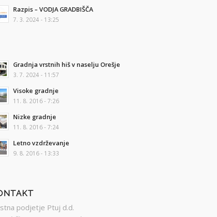
Razpis – VODJA GRADBIŠČA
7. 3. 2024 - 13:25
Gradnja vrstnih hiš v naselju Orešje
3. 7. 2024 - 11:57
Visoke gradnje
11. 8. 2016 - 7:26
Nizke gradnje
11. 8. 2016 - 7:24
Letno vzdrževanje
9. 8. 2016 - 13:33
ONTAKT
stna podjetje Ptuj d.d.