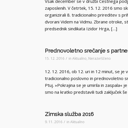
Vsak december se v družbi Cestnega podje
zaposlenih. V četrtek, 15. 12. 2016 smo s
organizirali 8. tradicionalno prireditev s p
dvorani Videm na Vidmu. Zbrane otroke, s
predsednik sindikata Izidor Hrga, […]
Prednovoletno srečanje s partner
/
15. 12. 2016
in
Aktualno
,
Nerazvrščeno
12. 12. 2016, ob 12. uri in 12 minut, se je v
tradicionalno poslovno in prednovoletno s
Ptuj. »Pokrajina se je umirila in zaspala« 
smo na kratko predstavili tudi zaključek 
Zimska služba 2016
/
9. 11. 2016
in
Aktualno