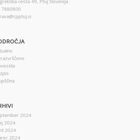
grebška cesta 49, Ptuj Slovenija
 7880800
rava@cpptuj.si
ODROČJA
tualno
razvrščeno
vestila
zpis
upščina
RHIVI
ptember 2024
nij 2024
ril 2024
rec 2024