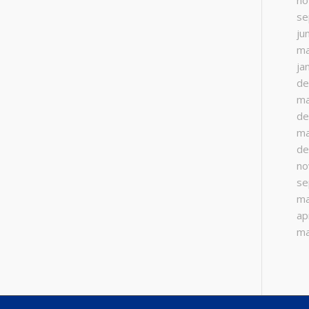
no
se
ju
ma
ja
de
ma
de
ma
de
no
se
ma
ap
ma