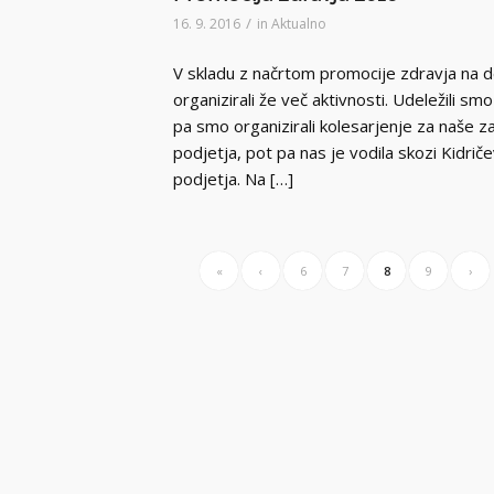
/
16. 9. 2016
in
Aktualno
V skladu z načrtom promocije zdravja na 
organizirali že več aktivnosti. Udeležili 
pa smo organizirali kolesarjenje za naše za
podjetja, pot pa nas je vodila skozi Kidrič
podjetja. Na […]
«
‹
6
7
8
9
›