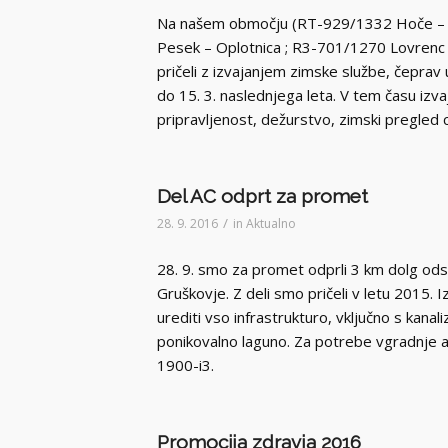
Na našem območju (RT-929/1332 Hoče – 
Pesek – Oplotnica ; R3-701/1270 Lovrenc
pričeli z izvajanjem zimske službe, čeprav
do 15. 3. naslednjega leta. V tem času izv
pripravljenost, dežurstvo, zimski pregled 
Del AC odprt za promet
/
28. 9. 2016
in
Aktualno
28. 9. smo za promet odprli 3 km dolg ods
Gruškovje. Z deli smo pričeli v letu 2015. 
urediti vso infrastrukturo, vključno s kanali
ponikovalno laguno. Za potrebe vgradnje as
1900-i3.
Promocija zdravja 2016