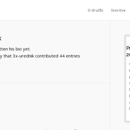
O družbi
Storitve
k
Prometno Poročilo, Petek 7.avgust
P
ten his bio yet.
2026 Ob 00:01
2
ay that
3x-urednik
contributed 44 entries
OvireNa dolenjski avtocesti je zaradi okvare
tovornega vozila oviran promet med
priključkoma Bič in Trebnje zahod v smeri
Obrežja.Delo na cestiCesta Ravne -
Dravograd bo zaprta med Ravnami in
Dobrijami od sobote od 7. ure, do nedelje,
do 19. ure.Zapore cest po Sloveniji:
Prometna napoved - KLIK Vir: www.promet.si