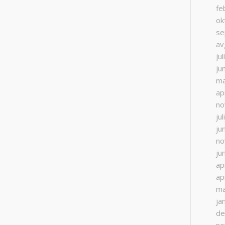
fe
ok
se
av
ju
ju
ma
ap
no
ju
ju
no
ju
ap
ap
ma
ja
de