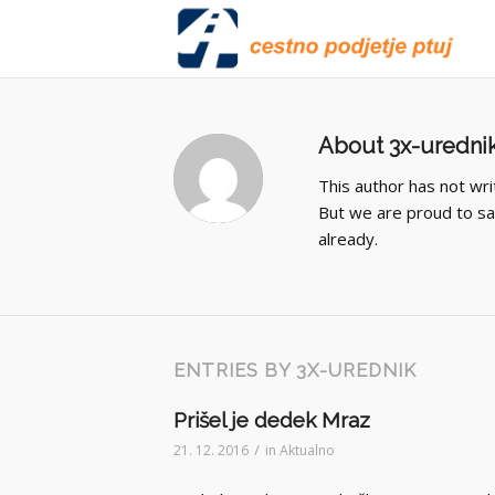
About
3x-uredni
This author has not writ
But we are proud to s
already.
ENTRIES BY 3X-UREDNIK
Prišel je dedek Mraz
/
21. 12. 2016
in
Aktualno