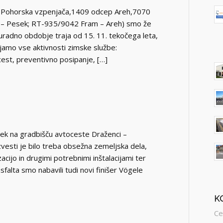
Pohorska vzpenjača,1409 odcep Areh,7070
 – Pesek; RT-935/9042 Fram – Areh) smo že
 uradno obdobje traja od 15. 11. tekočega leta,
ajamo vse aktivnosti zimske službe:
cest, preventivno posipanje, […]
ek na gradbišču avtoceste Draženci –
Izvesti je bilo treba obsežna zemeljska dela,
zacijo in drugimi potrebnimi inštalacijami ter
falta smo nabavili tudi novi finišer Vögele
K
Ce