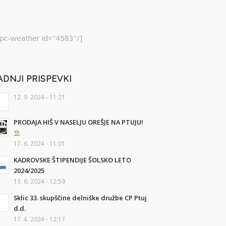
pc-weather id="4583"/]
ADNJI PRISPEVKI
12. 9. 2024 - 11:21
PRODAJA HIŠ V NASELJU OREŠJE NA PTUJU!
17. 6. 2024 - 11:01
KADROVSKE ŠTIPENDIJE ŠOLSKO LETO
2024/2025
13. 6. 2024 - 12:59
Sklic 33. skupščine delniške družbe CP Ptuj
d.d.
17. 4. 2024 - 12:17