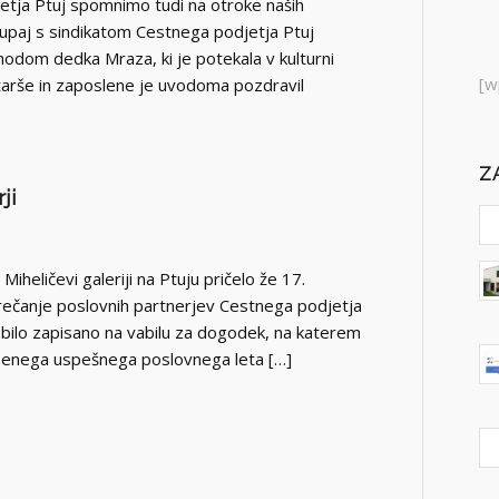
tja Ptuj spomnimo tudi na otroke naših
kupaj s sindikatom Cestnega podjetja Ptuj
rihodom dedka Mraza, ki je potekala v kulturni
[w
tarše in zaposlene je uvodoma pozdravil
Z
ji
 Miheličevi galeriji na Ptuju pričelo že 17.
rečanje poslovnih partnerjev Cestnega podjetja
je bilo zapisano na vabilu za dogodek, na katerem
še enega uspešnega poslovnega leta […]