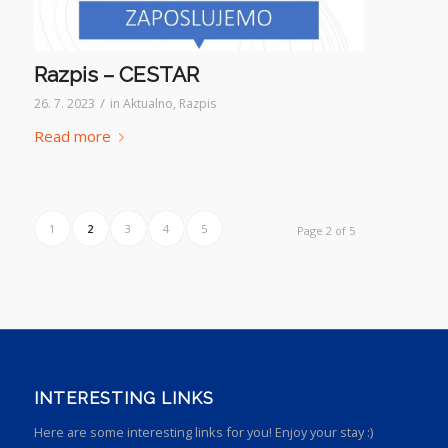
Razpis – CESTAR
/
26. 7. 2023
in
Aktualno
,
Razpis
Read more
1
2
3
4
5
Page 2 of 5
INTERESTING LINKS
Here are some interesting links for you! Enjoy your stay :)