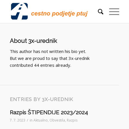
About
3x-urednik
This author has not written his bio yet.
But we are proud to say that
3x-urednik
contributed 44 entries already.
ENTRIES BY 3X-UREDNIK
Razpis ŠTIPENDIJE 2023/2024
/
7. 7. 2023
in
Aktualno
,
Obvestila
,
Razpis