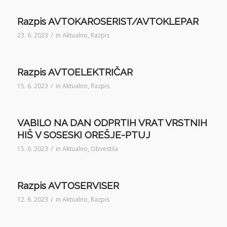
Razpis AVTOKAROSERIST/AVTOKLEPAR
/
23. 6. 2023
in
Aktualno
,
Razpis
Razpis AVTOELEKTRIČAR
/
15. 6. 2023
in
Aktualno
,
Razpis
VABILO NA DAN ODPRTIH VRAT VRSTNIH
HIŠ V SOSESKI OREŠJE-PTUJ
/
15. 6. 2023
in
Aktualno
,
Obvestila
Razpis AVTOSERVISER
/
12. 6. 2023
in
Aktualno
,
Razpis